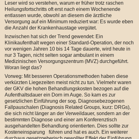
Leser wird so verstehen, warum er früher trotz raschen
Heilungsfortschritts oft erst
nach
einem Wochenende
entlassen wurde, obwohl an diesem die ärztliche
Versorgung auf ein Minimum reduziert war: Es wurde eben
die Anzahl der Krankenhaustage vergütet.
Inzwischen hat sich der Trend gewendet: Ein
Klinikaufenthalt wegen einer Standard-Operation, der noch
vor wenigen Jahren 10 bis 14 Tage dauerte, wird heute in
nur 3 Tagen, nicht selten sogar ambulant in einem
Medizinischen Versorgungszentrum (MVZ) durchgeführt.
Woran liegt das?
Vorweg: Mit besseren Operationsmethoden haben diese
verkürzten Liegezeiten meist nicht zu tun. Vielmehr waren
der GKV die hohen Behandlungskosten bezogen auf die
Aufenthaltsdauer ein Dorn im Auge. So kam es zur
gesetzlichen Einführung der sog. Diagnosebezogenen
Fallpauschalen (Diagnosis Related Groups, kurz: DRGs),
die sich nicht länger an der Verweildauer, sondern an der
bestimmten Diagnose und einer am Konferenztisch
ausgehandelten Behandlung orientierten. Dies sollte zur
Kosteneinsparung führen und hat es auch. Ein weiterer
durchaus gesetzgeberisch gewollter Effekt der Einführung