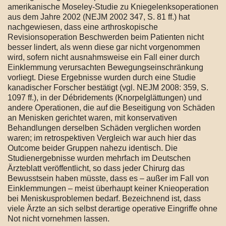
amerikanische Moseley-Studie zu Kniegelenksoperationen
aus dem Jahre 2002 (NEJM 2002 347, S. 81 ff.) hat
nachgewiesen, dass eine arthroskopische
Revisionsoperation Beschwerden beim Patienten nicht
besser lindert, als wenn diese gar nicht vorgenommen
wird, sofern nicht ausnahmsweise ein Fall einer durch
Einklemmung verursachten Bewegungseinschränkung
vorliegt. Diese Ergebnisse wurden durch eine Studie
kanadischer Forscher bestätigt (vgl. NEJM 2008: 359, S.
1097 ff.), in der Débridements (Knorpelglättungen) und
andere Operationen, die auf die Beseitigung von Schäden
an Menisken gerichtet waren, mit konservativen
Behandlungen derselben Schäden verglichen worden
waren; im retrospektiven Vergleich war auch hier das
Outcome beider Gruppen nahezu identisch. Die
Studienergebnisse wurden mehrfach im Deutschen
Ärzteblatt veröffentlicht, so dass jeder Chirurg das
Bewusstsein haben müsste, dass es – außer im Fall von
Einklemmungen – meist überhaupt keiner Knieoperation
bei Meniskusproblemen bedarf. Bezeichnend ist, dass
viele Ärzte an sich selbst derartige operative Eingriffe ohne
Not nicht vornehmen lassen.