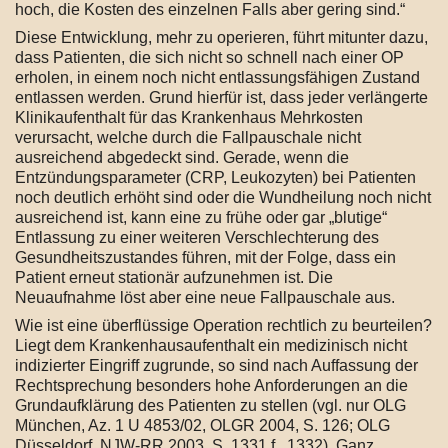
hoch, die Kosten des einzelnen Falls aber gering sind.“
Diese Entwicklung, mehr zu operieren, führt mitunter dazu,
dass Patienten, die sich nicht so schnell nach einer OP
erholen, in einem noch nicht entlassungsfähigen Zustand
entlassen werden. Grund hierfür ist, dass jeder verlängerte
Klinikaufenthalt für das Krankenhaus Mehrkosten
verursacht, welche durch die Fallpauschale nicht
ausreichend abgedeckt sind. Gerade, wenn die
Entzündungsparameter (CRP, Leukozyten) bei Patienten
noch deutlich erhöht sind oder die Wundheilung noch nicht
ausreichend ist, kann eine zu frühe oder gar „blutige“
Entlassung zu einer weiteren Verschlechterung des
Gesundheitszustandes führen, mit der Folge, dass ein
Patient erneut stationär aufzunehmen ist. Die
Neuaufnahme löst aber eine neue Fallpauschale aus.
Wie ist eine überflüssige Operation rechtlich zu beurteilen?
Liegt dem Krankenhausaufenthalt ein medizinisch nicht
indizierter Eingriff zugrunde, so sind nach Auffassung der
Rechtsprechung besonders hohe Anforderungen an die
Grundaufklärung des Patienten zu stellen (vgl. nur OLG
München, Az. 1 U 4853/02, OLGR 2004, S. 126; OLG
Düsseldorf, NJW-RR 2003, S. 1331 f., 1332). Ganz