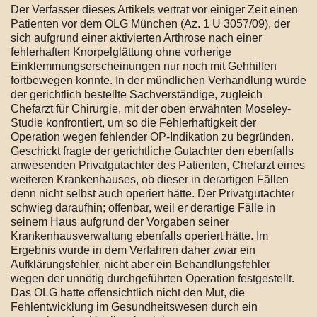
Der Verfasser dieses Artikels vertrat vor einiger Zeit einen
Patienten vor dem OLG München (Az. 1 U 3057/09), der
sich aufgrund einer aktivierten Arthrose nach einer
fehlerhaften Knorpelglättung ohne vorherige
Einklemmungserscheinungen nur noch mit Gehhilfen
fortbewegen konnte. In der mündlichen Verhandlung wurde
der gerichtlich bestellte Sachverständige, zugleich
Chefarzt für Chirurgie, mit der oben erwähnten Moseley-
Studie konfrontiert, um so die Fehlerhaftigkeit der
Operation wegen fehlender OP-Indikation zu begründen.
Geschickt fragte der gerichtliche Gutachter den ebenfalls
anwesenden Privatgutachter des Patienten, Chefarzt eines
weiteren Krankenhauses, ob dieser in derartigen Fällen
denn nicht selbst auch operiert hätte. Der Privatgutachter
schwieg daraufhin; offenbar, weil er derartige Fälle in
seinem Haus aufgrund der Vorgaben seiner
Krankenhausverwaltung ebenfalls operiert hätte. Im
Ergebnis wurde in dem Verfahren daher zwar ein
Aufklärungsfehler, nicht aber ein Behandlungsfehler
wegen der unnötig durchgeführten Operation festgestellt.
Das OLG hatte offensichtlich nicht den Mut, die
Fehlentwicklung im Gesundheitswesen durch ein