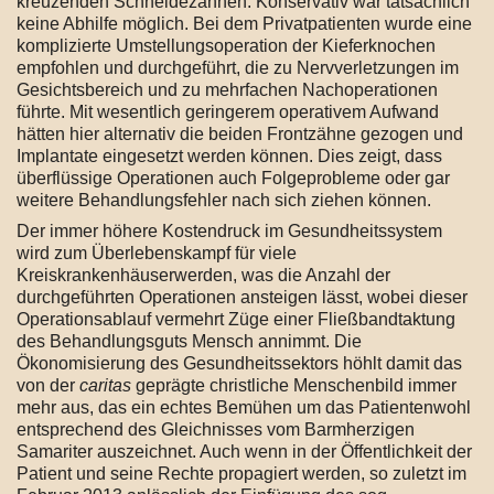
kreuzenden Schneidezähnen. Konservativ war tatsächlich
keine Abhilfe möglich. Bei dem Privatpatienten wurde eine
komplizierte Umstellungsoperation der Kieferknochen
empfohlen und durchgeführt, die zu Nervverletzungen im
Gesichtsbereich und zu mehrfachen Nachoperationen
führte. Mit wesentlich geringerem operativem Aufwand
hätten hier alternativ die beiden Frontzähne gezogen und
Implantate eingesetzt werden können. Dies zeigt, dass
überflüssige Operationen auch Folgeprobleme oder gar
weitere Behandlungsfehler nach sich ziehen können.
Der immer höhere Kostendruck im Gesundheitssystem
wird zum Überlebenskampf für viele
Kreiskrankenhäuserwerden, was die Anzahl der
durchgeführten Operationen ansteigen lässt, wobei dieser
Operationsablauf vermehrt Züge einer Fließbandtaktung
des Behandlungsguts Mensch annimmt. Die
Ökonomisierung des Gesundheitssektors höhlt damit das
von der
caritas
geprägte christliche Menschenbild immer
mehr aus, das ein echtes Bemühen um das Patientenwohl
entsprechend des Gleichnisses vom Barmherzigen
Samariter auszeichnet. Auch wenn in der Öffentlichkeit der
Patient und seine Rechte propagiert werden, so zuletzt im