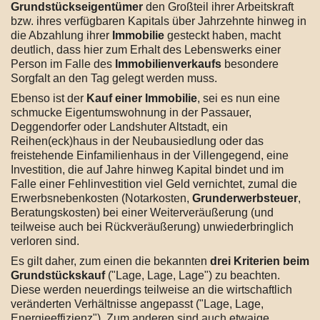
Grundstückseigentümer
den Großteil ihrer Arbeitskraft
bzw. ihres verfügbaren Kapitals über Jahrzehnte hinweg in
die Abzahlung ihrer
Immobilie
gesteckt haben, macht
deutlich, dass hier zum Erhalt des Lebenswerks einer
Person im Falle des
Immobilienverkaufs
besondere
Sorgfalt an den Tag gelegt werden muss.
Ebenso ist der
Kauf einer Immobilie
, sei es nun eine
schmucke Eigentumswohnung in der Passauer,
Deggendorfer oder Landshuter Altstadt, ein
Reihen(eck)haus in der Neubausiedlung oder das
freistehende Einfamilienhaus in der Villengegend, eine
Investition, die auf Jahre hinweg Kapital bindet und im
Falle einer Fehlinvestition viel Geld vernichtet, zumal die
Erwerbsnebenkosten (Notarkosten,
Grunderwerbsteuer
,
Beratungskosten) bei einer Weiterveräußerung (und
teilweise auch bei Rückveräußerung) unwiederbringlich
verloren sind.
Es gilt daher, zum einen die bekannten
drei Kriterien beim
Grundstückskauf
("Lage, Lage, Lage") zu beachten.
Diese werden neuerdings teilweise an die wirtschaftlich
veränderten Verhältnisse angepasst ("Lage, Lage,
Energieeffizienz"). Zum anderen sind auch etwaige