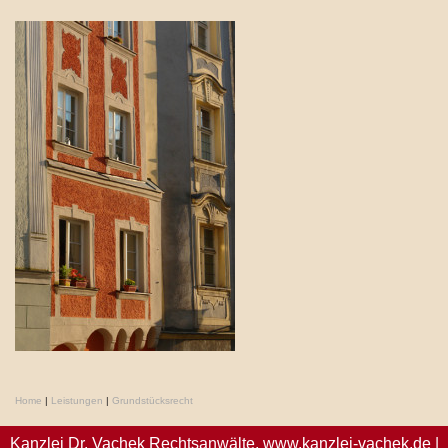
Home
|
Leistungen
|
Grundstücksrecht
Kanzlei Dr. Vachek Rechtsanwälte,
www.kanzlei-vachek.de
|