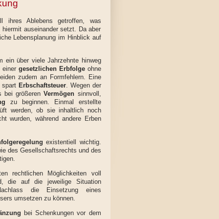
nkung
l ihres Ablebens getroffen, was
 hiermit auseinander setzt. Da aber
iche Lebensplanung im Hinblick auf
m ein über viele Jahrzehnte hinweg
i einer
gesetzlichen Erbfolge
ohne
eiden zudem an Formfehlern. Eine
 spart
Erbschaftsteuer
. Wegen der
s bei größeren
Vermögen
sinnvoll,
ng
zu beginnen. Einmal erstellte
ft werden, ob sie inhaltlich noch
cht wurden, während andere Erben
folgeregelung
existentiell wichtig.
 des Gesellschaftsrechts und des
igen.
n rechtlichen Möglichkeiten voll
 die auf die jeweilige Situation
achlass die Einsetzung eines
assers umsetzen zu können.
gänzung
bei Schenkungen vor dem