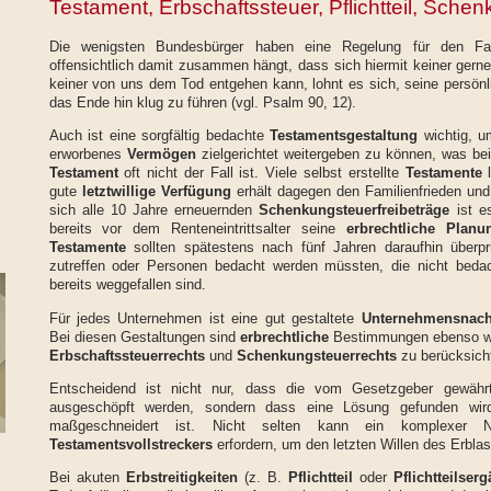
Testament, Erbschaftssteuer, Pflichtteil, Sche
Die wenigsten Bundesbürger haben eine Regelung für den Fal
offensichtlich damit zusammen hängt, dass sich hiermit keiner gerne
keiner von uns dem Tod entgehen kann, lohnt es sich, seine persönl
das Ende hin klug zu führen (vgl. Psalm 90, 12).
Auch ist eine sorgfältig bedachte
Testamentsgestaltung
wichtig, u
erworbenes
Vermögen
zielgerichtet weitergeben zu können, was be
Testament
oft nicht der Fall ist. Viele selbst erstellte
Testamente
l
gute
letztwillige Verfügung
erhält dagegen den Familienfrieden und
sich alle 10 Jahre erneuernden
Schenkungsteuerfreibeträge
ist e
bereits vor dem Renteneintrittsalter seine
erbrechtliche Planu
Testamente
sollten spätestens nach fünf Jahren daraufhin überprü
zutreffen oder Personen bedacht werden müssten, die nicht beda
bereits weggefallen sind.
Für jedes Unternehmen ist eine gut gestaltete
Unternehmensnach
Bei diesen Gestaltungen sind
erbrechtliche
Bestimmungen ebenso wie
Erbschaftssteuerrechts
und
Schenkungsteuerrechts
zu berücksicht
Entscheidend ist nicht nur, dass die vom Gesetzgeber gewährte
ausgeschöpft werden, sondern dass eine Lösung gefunden wird,
maßgeschneidert ist. Nicht selten kann ein komplexer N
Testamentsvollstreckers
erfordern, um den letzten Willen des Erbl
Bei akuten
Erbstreitigkeiten
(z. B.
Pflichtteil
oder
Pflichtteilser