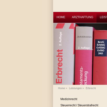
HOME
ARZTHAFTUNG
LEI
Home
>
Leistungen
>
Erbrecht
Medizinrecht
Steuerrecht / Steuerstrafrecht