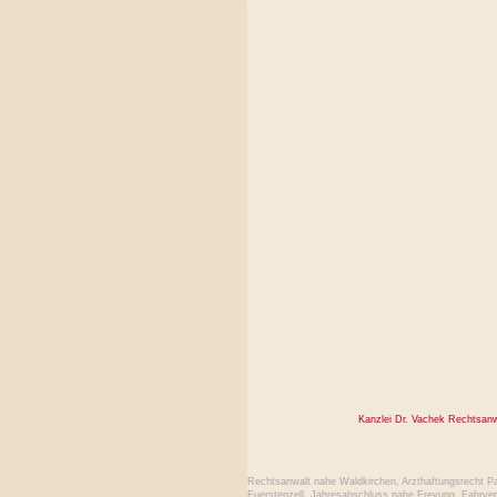
Kanzlei Dr. Vachek Rechtsan
Rechtsanwalt nahe Waldkirchen
,
Arzthaftungsrecht P
Fuerstenzell
,
Jahresabschluss nahe Freyung
,
Fahrver