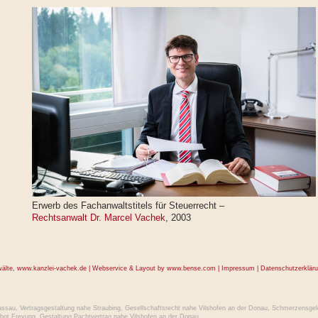
Erwerb des Fachanwaltstitels für Steuerrecht –
Rechtsanwalt Dr. Marcel Vachek
, 2003
wälte,
www.kanzlei-vachek.de
| Webservice & Layout by
www.bense.com
|
Impressum
|
Datenschutzerklär
assau
,
Vertragsgestaltung nahe Straubing
,
Gesellschaftsrecht nahe Vilshofen an der Donau
,
Schmerzensgel
bot Freyung
,
Gestaltung Pachtvertrag nahe Vilshofen an der Donau