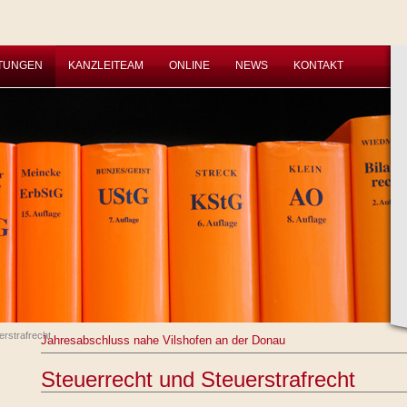
STUNGEN
KANZLEITEAM
ONLINE
NEWS
KONTAKT
erstrafrecht
Jahresabschluss nahe Vilshofen an der Donau
Steuerrecht und Steuerstrafrecht