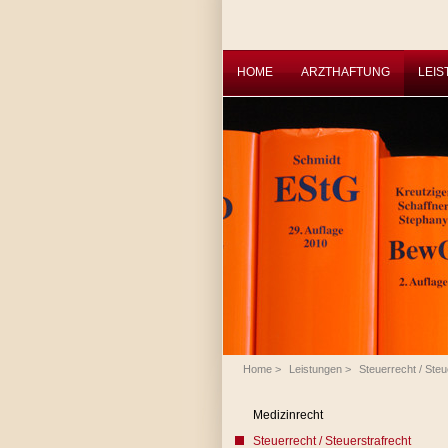
HOME
ARZTHAFTUNG
LEI
Home
>
Leistungen
>
Steuerrecht / Steu
Medizinrecht
Steuerrecht / Steuerstrafrecht