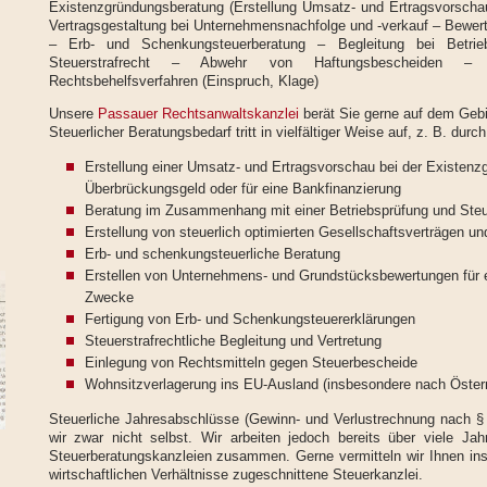
Existenzgründungsberatung (Erstellung Umsatz- und Ertragsvorscha
Vertragsgestaltung bei Unternehmensnachfolge und -verkauf – Bewe
– Erb- und Schenkungsteuerberatung – Begleitung bei Betrie
Steuerstrafrecht – Abwehr von Haftungsbescheiden – I
Rechtsbehelfsverfahren (Einspruch, Klage)
Unsere
Passauer Rechtsanwaltskanzlei
berät Sie gerne auf dem Gebi
Steuerlicher Beratungsbedarf tritt in vielfältiger Weise auf, z. B. durch
Erstellung einer Umsatz- und Ertragsvorschau bei der Existen
Überbrückungsgeld oder für eine Bankfinanzierung
Beratung im Zusammenhang mit einer Betriebsprüfung und Ste
Erstellung von steuerlich optimierten Gesellschaftsverträgen 
Erb- und schenkungsteuerliche Beratung
Erstellen von Unternehmens- und Grundstücksbewertungen für 
Zwecke
Fertigung von Erb- und Schenkungsteuererklärungen
Steuerstrafrechtliche Begleitung und Vertretung
Einlegung von Rechtsmitteln gegen Steuerbescheide
Wohnsitzverlagerung ins EU-Ausland (insbesondere nach Österr
Steuerliche Jahresabschlüsse (Gewinn- und Verlustrechnung nach § 
wir zwar nicht selbst. Wir arbeiten jedoch bereits über viele Jahr
Steuerberatungskanzleien zusammen. Gerne vermitteln wir Ihnen inso
wirtschaftlichen Verhältnisse zugeschnittene Steuerkanzlei.