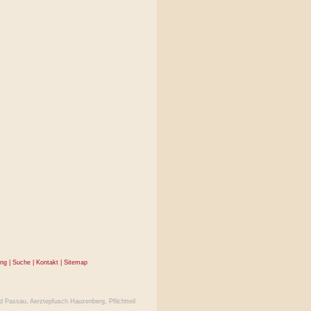
ung
|
Suche
|
Kontakt
|
Sitemap
d Passau
,
Aerztepfusch Hauzenberg
,
Pflichtteil