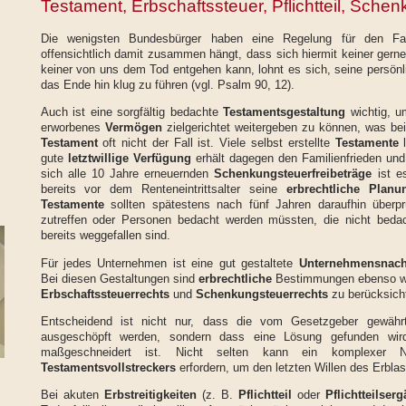
Testament, Erbschaftssteuer, Pflichtteil, Sche
Die wenigsten Bundesbürger haben eine Regelung für den Fal
offensichtlich damit zusammen hängt, dass sich hiermit keiner gerne
keiner von uns dem Tod entgehen kann, lohnt es sich, seine persönl
das Ende hin klug zu führen (vgl. Psalm 90, 12).
Auch ist eine sorgfältig bedachte
Testamentsgestaltung
wichtig, u
erworbenes
Vermögen
zielgerichtet weitergeben zu können, was be
Testament
oft nicht der Fall ist. Viele selbst erstellte
Testamente
l
gute
letztwillige Verfügung
erhält dagegen den Familienfrieden und
sich alle 10 Jahre erneuernden
Schenkungsteuerfreibeträge
ist e
bereits vor dem Renteneintrittsalter seine
erbrechtliche Planu
Testamente
sollten spätestens nach fünf Jahren daraufhin überprü
zutreffen oder Personen bedacht werden müssten, die nicht beda
bereits weggefallen sind.
Für jedes Unternehmen ist eine gut gestaltete
Unternehmensnach
Bei diesen Gestaltungen sind
erbrechtliche
Bestimmungen ebenso wie
Erbschaftssteuerrechts
und
Schenkungsteuerrechts
zu berücksicht
Entscheidend ist nicht nur, dass die vom Gesetzgeber gewährte
ausgeschöpft werden, sondern dass eine Lösung gefunden wird,
maßgeschneidert ist. Nicht selten kann ein komplexer N
Testamentsvollstreckers
erfordern, um den letzten Willen des Erbl
Bei akuten
Erbstreitigkeiten
(z. B.
Pflichtteil
oder
Pflichtteilser