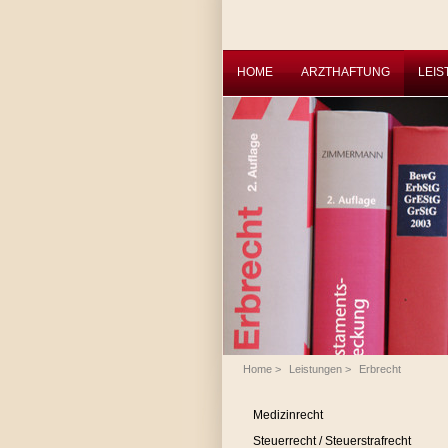
HOME
ARZTHAFTUNG
LEI
Home
>
Leistungen
>
Erbrecht
Medizinrecht
Steuerrecht / Steuerstrafrecht