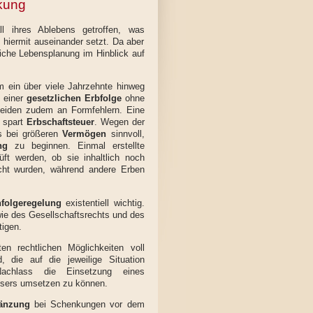
nkung
l ihres Ablebens getroffen, was
 hiermit auseinander setzt. Da aber
iche Lebensplanung im Hinblick auf
m ein über viele Jahrzehnte hinweg
i einer
gesetzlichen Erbfolge
ohne
eiden zudem an Formfehlern. Eine
 spart
Erbschaftsteuer
. Wegen der
s bei größeren
Vermögen
sinnvoll,
ng
zu beginnen. Einmal erstellte
ft werden, ob sie inhaltlich noch
cht wurden, während andere Erben
folgeregelung
existentiell wichtig.
 des Gesellschaftsrechts und des
igen.
n rechtlichen Möglichkeiten voll
 die auf die jeweilige Situation
achlass die Einsetzung eines
assers umsetzen zu können.
gänzung
bei Schenkungen vor dem